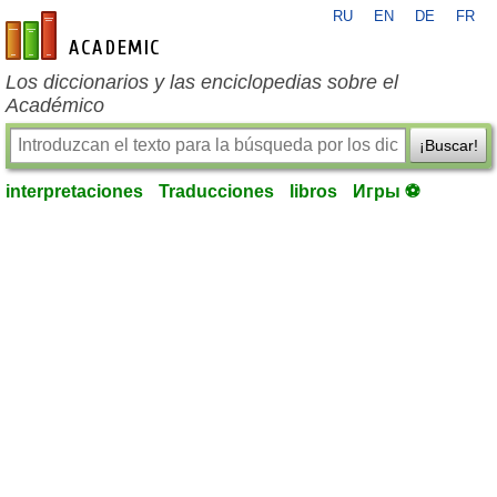
RU
EN
DE
FR
es-academic.com
Los diccionarios y las enciclopedias sobre el
Académico
¡Buscar!
interpretaciones
Traducciones
libros
Игры ⚽