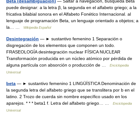
Beta (desambiguación)
— Saltar a navegación, búsqueda Beta
puede designar: a la letra β, la segunda en el alfabeto griego; a la
fricativa bilabial sonora en el Alfabeto Fonético Internacional. al
lenguaje de programación Beta, un lenguaje orientado a objetos; a
la… …
Wikipedia Español
Desintegración
— ► sustantivo femenino 1 Separación o
disgregación de los elementos que componen un todo.
FRASEOLOGÍA desintegración nuclear FÍSICA NUCLEAR
Transformación producida en un núcleo atómico por pérdida de
alguna partícula con absorción o producción de …
Enciclopedia
Universal
beta
— ► sustantivo femenino 1 LINGÜÍSTICA Denominación de
la segunda letra del alfabeto griego que se translitera por b en el
latino. 2 Trozo de cuerda sin nombre específico usado en los
aparejos. * * * beta1 f. Letra del alfabeto griego… …
Enciclopedia
Universal